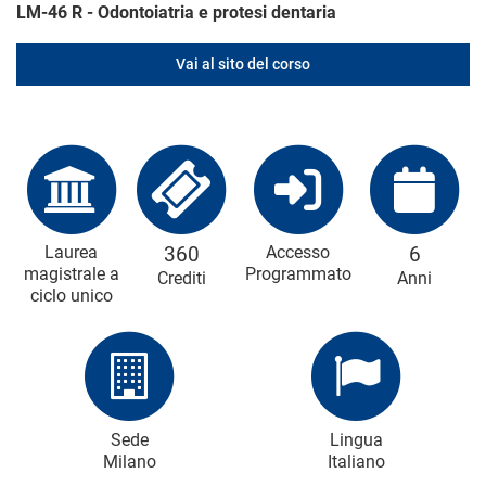
LM-46 R - Odontoiatria e protesi dentaria
Vai al sito del corso
Laurea
360
Accesso
6
magistrale a
Programmato
Crediti
Anni
ciclo unico
Sede
Lingua
Milano
Italiano