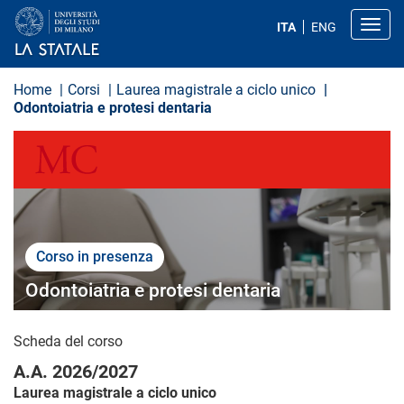
S
a
Toggl
ITA
ENG
l
t
a
a
Home
Corsi
Laurea magistrale a ciclo unico
l
Odontoiatria e protesi dentaria
c
o
MEDICINA E CHIRURGIA
n
t
e
n
u
t
o
p
Corso in presenza
r
i
Odontoiatria e protesi dentaria
n
c
i
Scheda del corso
p
a
A.A. 2026/2027
l
e
Laurea magistrale a ciclo unico