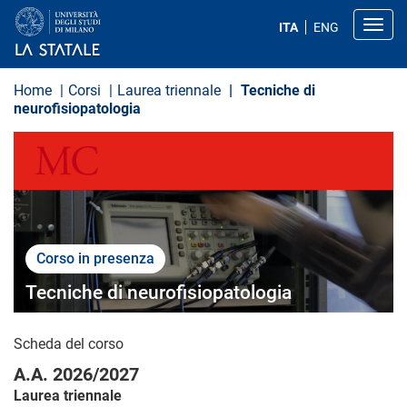
S
a
Toggl
ITA
ENG
l
t
a
a
Home
Corsi
Laurea triennale
Tecniche di
l
neurofisiopatologia
c
o
MEDICINA E CHIRURGIA
n
t
e
n
u
t
o
p
Corso in presenza
r
i
Tecniche di neurofisiopatologia
n
c
i
Scheda del corso
p
a
A.A. 2026/2027
l
e
Laurea triennale