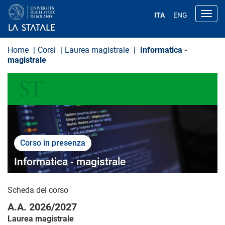
S
a
Toggl
ITA
ENG
l
t
a
a
Home
Corsi
Laurea magistrale
Informatica -
l
magistrale
c
o
SCIENZE E TECNOLOGIE
n
t
e
n
u
t
o
p
Corso in presenza
r
i
Informatica - magistrale
n
c
i
Scheda del corso
p
a
A.A. 2026/2027
l
e
Laurea magistrale