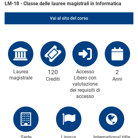
LM-18 - Classe delle lauree magistrali in Informatica
Vai al sito del corso
Laurea
120
Accesso
2
magistrale
Libero con
Crediti
Anni
valutazione
dei requisiti di
accesso
Sede
Lingua
International title