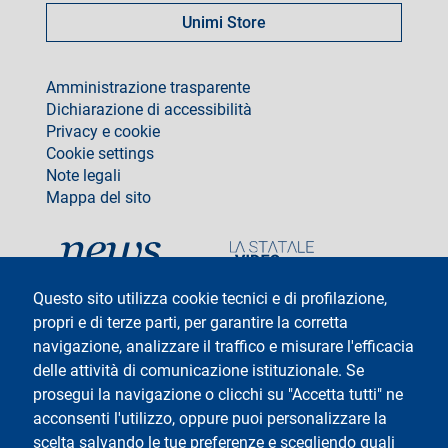
Unimi Store
footer
Amministrazione trasparente
Dichiarazione di accessibilità
Privacy e cookie
Cookie settings
Note legali
Mappa del sito
social
Questo sito utilizza cookie tecnici e di profilazione,
propri e di terze parti, per garantire la corretta
navigazione, analizzare il traffico e misurare l'efficacia
delle attività di comunicazione istituzionale. Se
Testo
Università degli Studi di Milano
Via Festa del Perdono 7 - 20122 Milano
prosegui la navigazione o clicchi su "Accetta tutti" ne
Tel: +39 02 5032 5032
acconsenti l'utilizzo, oppure puoi personalizzare la
InformaStudenti
Posta Elettronica Certificata
scelta salvando le tue preferenze e scegliendo quali