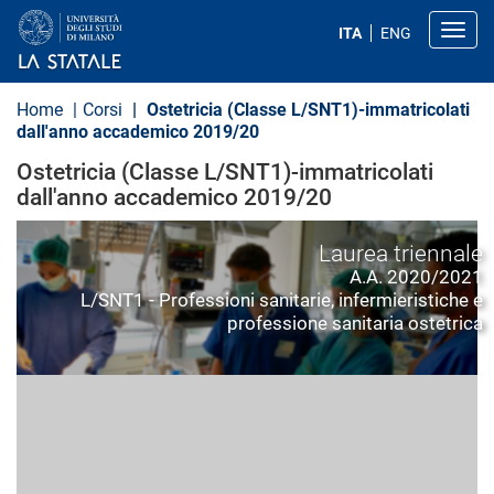
S
a
Toggl
ITA
ENG
l
t
a
a
Home
Corsi
Ostetricia (Classe L/SNT1)-immatricolati
l
dall'anno accademico 2019/20
c
o
Ostetricia (Classe L/SNT1)-immatricolati
n
dall'anno accademico 2019/20
t
e
n
Laurea triennale
u
t
A.A. 2020/2021
o
L/SNT1 - Professioni sanitarie, infermieristiche e
p
professione sanitaria ostetrica
r
i
n
c
i
p
a
l
e