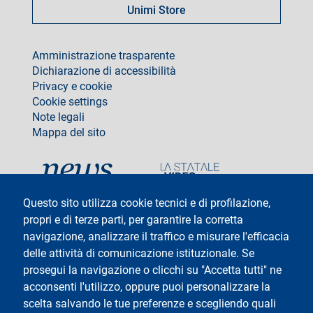
Unimi Store
footer
Amministrazione trasparente
Dichiarazione di accessibilità
Privacy e cookie
Cookie settings
Note legali
Mappa del sito
social
Questo sito utilizza cookie tecnici e di profilazione,
propri e di terze parti, per garantire la corretta
navigazione, analizzare il traffico e misurare l'efficacia
delle attività di comunicazione istituzionale. Se
Testo
Università degli Studi di Milano
Via Festa del Perdono 7 - 20122 Milano
prosegui la navigazione o clicchi su "Accetta tutti" ne
Tel: +39 02 5032 5032
acconsenti l'utilizzo, oppure puoi personalizzare la
InformaStudenti
Posta Elettronica Certificata
scelta salvando le tue preferenze e scegliendo quali
C.F. 80012650158 - P.I. 03064870151