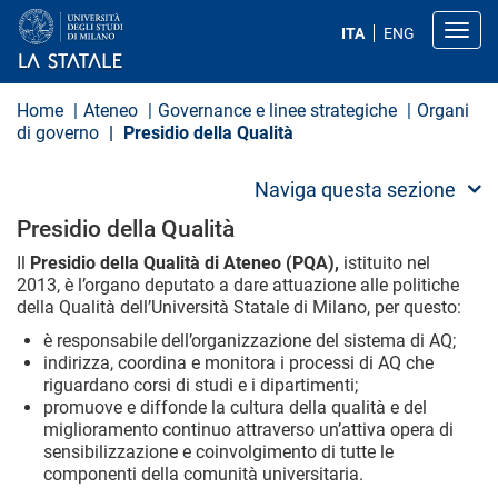
S
a
Toggl
ITA
ENG
l
t
a
a
Home
Ateneo
Governance e linee strategiche
Organi
l
di governo
Presidio della Qualità
c
o
n
Naviga questa sezione
t
e
Presidio della Qualità
n
u
Il
Presidio della Qualità di Ateneo (PQA),
istituito nel
t
2013, è l’organo deputato a dare attuazione alle politiche
o
della Qualità dell’Università Statale di Milano, per questo:
p
r
è responsabile dell’organizzazione del sistema di AQ;
i
indirizza, coordina e monitora i processi di AQ che
n
riguardano corsi di studi e i dipartimenti;
c
i
promuove e diffonde la cultura della qualità e del
p
miglioramento continuo attraverso un’attiva opera di
a
sensibilizzazione e coinvolgimento di tutte le
l
componenti della comunità universitaria.
e