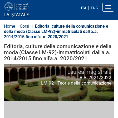
S
a
Toggl
ITA
ENG
l
t
a
a
Home
Corsi
Editoria, culture della comunicazione e
l
della moda (Classe LM-92)-immatricolati dall'a.a.
c
2014/2015 fino all'a.a. 2020/2021
o
n
Editoria, culture della comunicazione e della
t
e
moda (Classe LM-92)-immatricolati dall'a.a.
n
2014/2015 fino all'a.a. 2020/2021
u
t
o
Laurea magistrale
p
A.A. 2021/2022
r
i
LM-92 - Teorie della comunicazione
n
c
i
p
a
l
e