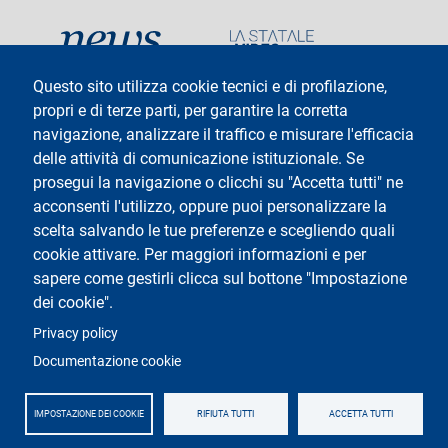
social
Questo sito utilizza cookie tecnici e di profilazione,
propri e di terze parti, per garantire la corretta
navigazione, analizzare il traffico e misurare l'efficacia
delle attività di comunicazione istituzionale. Se
Testo
Università degli Studi di Milano
Via Festa del Perdono 7 - 20122 Milano
prosegui la navigazione o clicchi su "Accetta tutti" ne
Tel: +39 02 5032 5032
acconsenti l'utilizzo, oppure puoi personalizzare la
InformaStudenti
Posta Elettronica Certificata
scelta salvando le tue preferenze e scegliendo quali
C.F. 80012650158 - P.I. 03064870151
cookie attivare. Per maggiori informazioni e per
Codice LEI
©Copyright 2025
sapere come gestirli clicca sul bottone "Impostazione
dei cookie".
Logo
Privacy policy
Documentazione cookie
IMPOSTAZIONE DEI COOKIE
RIFIUTA TUTTI
ACCETTA TUTTI