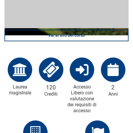
Vai al sito del corso
Laurea
120
Accesso
2
magistrale
Libero con
Crediti
Anni
valutazione
dei requisiti di
accesso